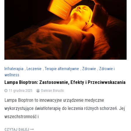
Infraterapia
,
Leczenie
,
Terapie alternatywne
,
Zdrowie
,
Zdrowie i
wellness
Lampa Bioptron: Zastosowanie, Efekty i Przeciwwskazania
11 grudnia 2025
Damian Borucki
Lampa Bioptron to innowacyjne urządzenie medyczne
wykorzystujące światłoterapię do leczenia różnych schorzeń. Jej
wszechstronność i
CZYTAJ DALEJ