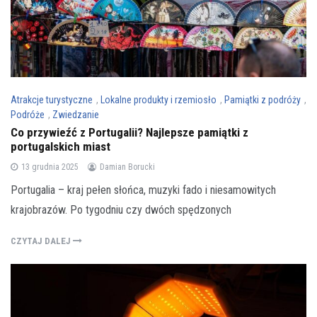
Atrakcje turystyczne
,
Lokalne produkty i rzemiosło
,
Pamiątki z podróży
,
Podróże
,
Zwiedzanie
Co przywieźć z Portugalii? Najlepsze pamiątki z
portugalskich miast
13 grudnia 2025
Damian Borucki
Portugalia – kraj pełen słońca, muzyki fado i niesamowitych
krajobrazów. Po tygodniu czy dwóch spędzonych
CZYTAJ DALEJ