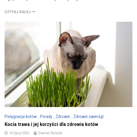
CZYTAJ DALEJ
Pielęgnacja kotów
,
Porady
,
Zdrowie
,
Zdrowie zwierząt
Kocia trawa i jej korzyści dla zdrowia kotów
16 lipca 2025
Damian Borucki