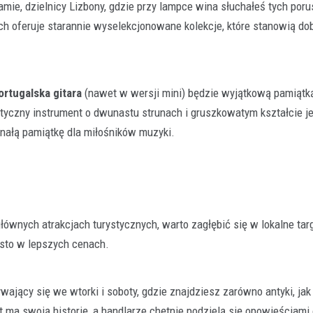
mie, dzielnicy Lizbony, gdzie przy lampce wina słuchałeś tych por
 oferuje starannie wyselekcjonowane kolekcje, które stanowią do
ortugalska gitara
(nawet w wersji mini) będzie wyjątkową pamiątką
tyczny instrument o dwunastu strunach i gruszkowatym kształcie j
nałą pamiątkę dla miłośników muzyki.
wnych atrakcjach turystycznych, warto zagłębić się w lokalne tar
ęsto w lepszych cenach.
ywający się we wtorki i soboty, gdzie znajdziesz zarówno antyki, jak 
t ma swoją historię, a handlarze chętnie podzielą się opowieściami