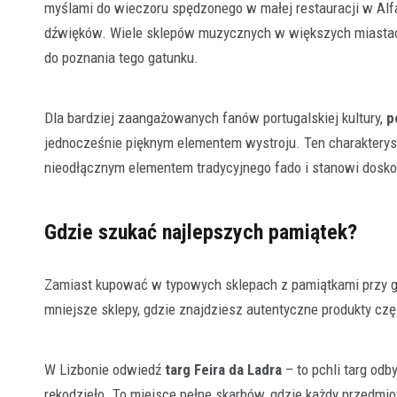
myślami do wieczoru spędzonego w małej restauracji w Alfa
dźwięków. Wiele sklepów muzycznych w większych miastach
do poznania tego gatunku.
Dla bardziej zaangażowanych fanów portugalskiej kultury,
p
jednocześnie pięknym elementem wystroju. Ten charakterys
nieodłącznym elementem tradycyjnego fado i stanowi dosko
Gdzie szukać najlepszych pamiątek?
Zamiast kupować w typowych sklepach z pamiątkami przy głó
mniejsze sklepy, gdzie znajdziesz autentyczne produkty cz
W Lizbonie odwiedź
targ Feira da Ladra
– to pchli targ odb
rękodzieło. To miejsce pełne skarbów, gdzie każdy przedmio