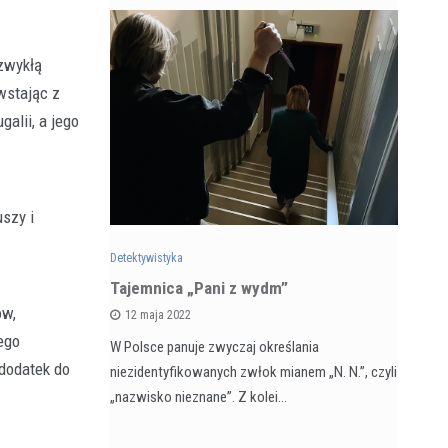
 zwykłą
wstając z
alii, a jego
uszy i
Detektywistyka
Det
zarnego
Tajemnica „Pani z wydm”
Re
 5 kontra
ps
ów,
12 maja 2022
ka
du
ego
W Polsce panuje zwyczaj określania
 dodatek do
niezidentyfikowanych zwłok mianem „N. N.”, czyli
ach dla
Za
„nazwisko nieznane”. Z kolei…
re autorzy i
dzi
au