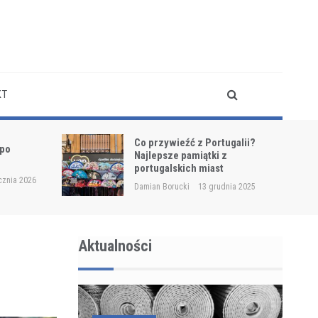
KT
tugalii?
Lampa Bioptron:
 z
Zastosowanie, Efekty i
t
Przeciwwskazania
udnia 2025
Damian Borucki
11 grudnia 2025
Aktualności