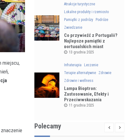
Atrakcje turystyczne
Lokalne produkty i rzemiosło
Pamiątki z podróży
Podróże
Zwiedzanie
Co przywieźć z Portugalii?
Najlepsze pamiątki z
portugalskich miast
13 grudnia 2025
m miejscu,
Infraterapia
Leczenie
nień,
Terapie alternatywne
Zdrowie
ycja
Zdrowie i wellness
Lampa Bioptron:
Zastosowanie, Efekty i
Przeciwwskazania
11 grudnia 2025
Polecamy
e znaczenie