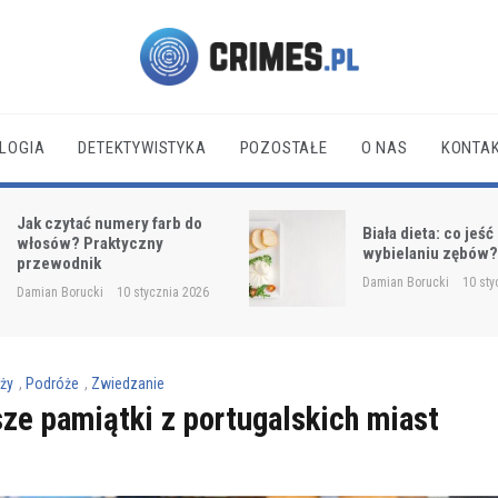
Crimes.pl
LOGIA
DETEKTYWISTYKA
POZOSTAŁE
O NAS
KONTA
Co przywieźć z Por
Biała dieta: co jeść po
Najlepsze pamiątki
wybielaniu zębów?
portugalskich mias
Damian Borucki
10 stycznia 2026
Damian Borucki
13 gr
ży
,
Podróże
,
Zwiedzanie
sze pamiątki z portugalskich miast