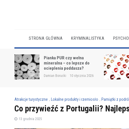
Skip
to
content
STRONA GŁÓWNA
KRYMINALISTYKA
PSYCHO
Jak czytać numery farb do
o
włosów? Praktyczny
przewodnik
026
Damian Borucki
10 stycznia 2026
Atrakcje turystyczne
,
Lokalne produkty i rzemiosło
,
Pamiątki z podró
Co przywieźć z Portugalii? Najlep
13 grudnia 2025