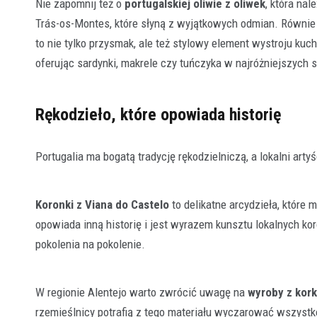
Nie zapomnij też o
portugalskiej oliwie z oliwek
, która na
Trás-os-Montes, które słyną z wyjątkowych odmian. Równ
to nie tylko przysmak, ale też stylowy element wystroju kuc
oferując sardynki, makrele czy tuńczyka w najróżniejszych 
Rękodzieło, które opowiada historię
Portugalia ma bogatą tradycję rękodzielniczą, a lokalni arty
Koronki z Viana do Castelo
to delikatne arcydzieła, które
opowiada inną historię i jest wyrazem kunsztu lokalnych ko
pokolenia na pokolenie.
W regionie Alentejo warto zwrócić uwagę na
wyroby z kor
rzemieślnicy potrafią z tego materiału wyczarować wszystko –