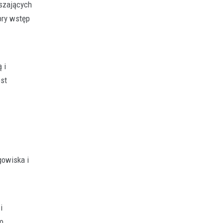
uszających
bry wstęp
 i
est
gowiska i
i
 o