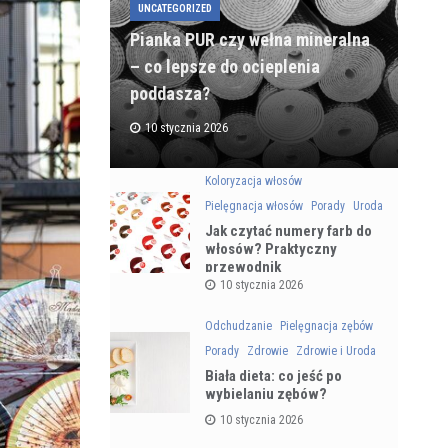
UNCATEGORIZED
Pianka PUR czy wełna mineralna
– co lepsze do ocieplenia
poddasza?
10 stycznia 2026
Koloryzacja włosów
Pielęgnacja włosów
Porady
Uroda
Jak czytać numery farb do
włosów? Praktyczny
przewodnik
10 stycznia 2026
Odchudzanie
Pielęgnacja zębów
Porady
Zdrowie
Zdrowie i Uroda
Biała dieta: co jeść po
wybielaniu zębów?
10 stycznia 2026