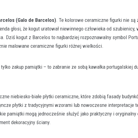
arcelos (Galo de Barcelos)
. Te kolorowe ceramiczne figurki nie są
enda głosi, że kogut uratował niewinnego człowieka od szubienicy, 
a. Dziś kogut z Barcelos to najbardziej rozpoznawalny symbol Portug
ie malowane ceramiczne figurki różnej wielkości.
tylko zakup pamiątki – to zabranie ze sobą kawałka portugalskiej d
Detektywistyka
Recenzja książki “Zagadka c
psa. Detektywi z Tajemniczej
czne niebiesko-białe płytki ceramiczne, które zdobią fasady budynk
duchy. Tom 1” Marta Guzows
yncze płytki z tradycyjnymi wzorami lub nowoczesne interpretacje t
4 maja 2022
kie pamiątki mogą jednocześnie służyć jako praktyczny i oryginalny
Zagadki detektywistyczne w książk
ment dekoracyjny ściany.
dzieci, to częste zagadnienie, po któ
autorki coraz…