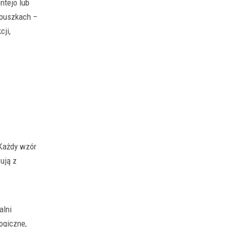
ntejo lub
 puszkach –
cji,
 Każdy wzór
ują z
alni
logiczne,