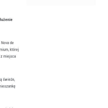
dłużenie
a Nova de
mium, której
 z miejsca
ą świeże,
 mieszankę