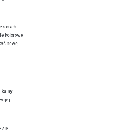
iczonych
 Te kolorowe
kać nowe,
ikalny
wojej
 się