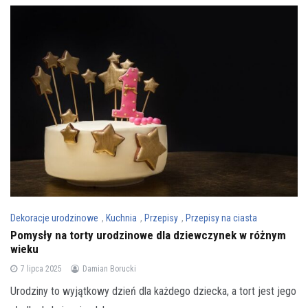
Dekoracje urodzinowe
,
Kuchnia
,
Przepisy
,
Przepisy na ciasta
Pomysły na torty urodzinowe dla dziewczynek w różnym
wieku
7 lipca 2025
Damian Borucki
Urodziny to wyjątkowy dzień dla każdego dziecka, a tort jest jego