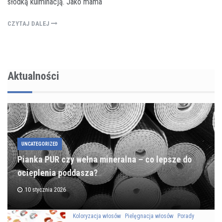
słodką kulminacją. Jako mama
CZYTAJ DALEJ
Aktualności
UNCATEGORIZED
Pianka PUR czy wełna mineralna – co lepsze do
ocieplenia poddasza?
10 stycznia 2026
Koloryzacja włosów
Pielęgnacja włosów
Porady