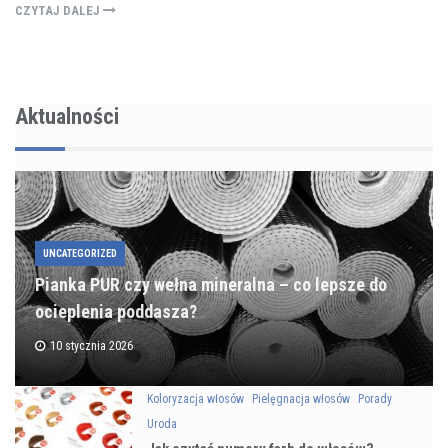
CZYTAJ DALEJ
Aktualności
UNCATEGORIZED
Pianka PUR czy wełna mineralna – co lepsze do
ocieplenia poddasza?
10 stycznia 2026
Koloryzacja włosów
Pielęgnacja włosów
Porady
Uroda