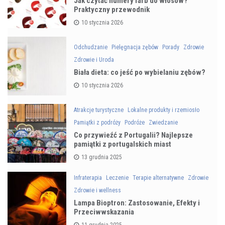
Jak czytać numery farb do włosów?
Praktyczny przewodnik
10 stycznia 2026
Odchudzanie
Pielęgnacja zębów
Porady
Zdrowie
Zdrowie i Uroda
Biała dieta: co jeść po wybielaniu zębów?
10 stycznia 2026
Atrakcje turystyczne
Lokalne produkty i rzemiosło
Pamiątki z podróży
Podróże
Zwiedzanie
Co przywieźć z Portugalii? Najlepsze
pamiątki z portugalskich miast
13 grudnia 2025
Infraterapia
Leczenie
Terapie alternatywne
Zdrowie
Zdrowie i wellness
Lampa Bioptron: Zastosowanie, Efekty i
Przeciwwskazania