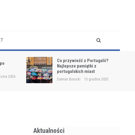
KT
Co przywieźć z Portugalii?
 po
Najlepsze pamiątki z
?
portugalskich miast
cznia 2026
Damian Borucki
13 grudnia 2025
Aktualności