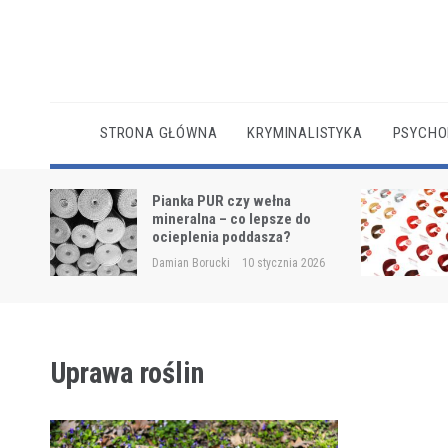
Skip
to
content
STRONA GŁÓWNA
KRYMINALISTYKA
PSYCHO
cianę w
Pianka PUR czy wełna
ch
mineralna – co lepsze do
ocieplenia poddasza?
2025
Damian Borucki
10 stycznia 2026
Uprawa roślin