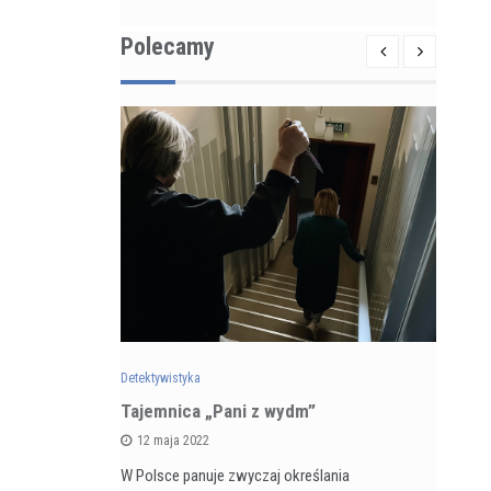
Polecamy
Detektywistyka
Det
zarnego
Tajemnica „Pani z wydm”
Re
 5 kontra
ps
12 maja 2022
ka
du
W Polsce panuje zwyczaj określania