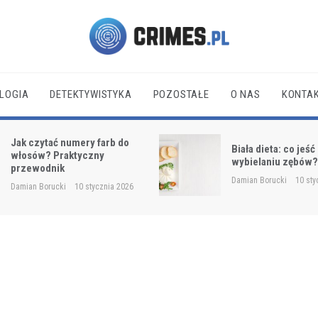
Crimes.pl
LOGIA
DETEKTYWISTYKA
POZOSTAŁE
O NAS
KONTA
Jak czytać numery farb do
Biała dieta: co jeść
włosów? Praktyczny
wybielaniu zębów
przewodnik
Damian Borucki
10 sty
Damian Borucki
10 stycznia 2026