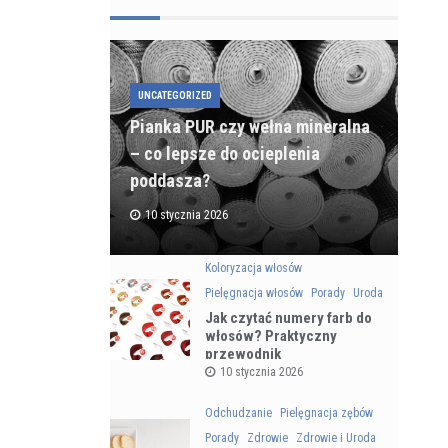
UNCATEGORIZED
Pianka PUR czy wełna mineralna
– co lepsze do ocieplenia
poddasza?
10 stycznia 2026
Koloryzacja włosów
Pielęgnacja włosów
Porady
Uroda
Jak czytać numery farb do
włosów? Praktyczny
przewodnik
10 stycznia 2026
Odchudzanie
Pielęgnacja zębów
Porady
Zdrowie
Zdrowie i Uroda