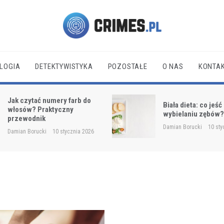
Crimes.pl
LOGIA
DETEKTYWISTYKA
POZOSTAŁE
O NAS
KONTA
Jak czytać numery farb do
Biała dieta: co jeść
włosów? Praktyczny
wybielaniu zębów
przewodnik
Damian Borucki
10 sty
Damian Borucki
10 stycznia 2026