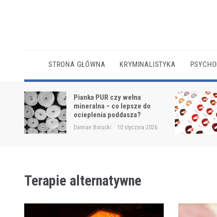
Skip
to
content
STRONA GŁÓWNA
KRYMINALISTYKA
PSYCHO
cianę w
Pianka PUR czy wełna
ch
mineralna – co lepsze do
ocieplenia poddasza?
2025
Damian Borucki
10 stycznia 2026
Terapie alternatywne