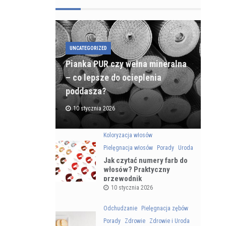
UNCATEGORIZED
Pianka PUR czy wełna mineralna
– co lepsze do ocieplenia
poddasza?
10 stycznia 2026
Koloryzacja włosów
Pielęgnacja włosów
Porady
Uroda
Jak czytać numery farb do
włosów? Praktyczny
przewodnik
10 stycznia 2026
Odchudzanie
Pielęgnacja zębów
Porady
Zdrowie
Zdrowie i Uroda