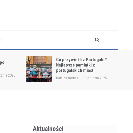
KT
Co przywieźć z Portugalii?
 po
Najlepsze pamiątki z
?
portugalskich miast
cznia 2026
Damian Borucki
13 grudnia 2025
Aktualności