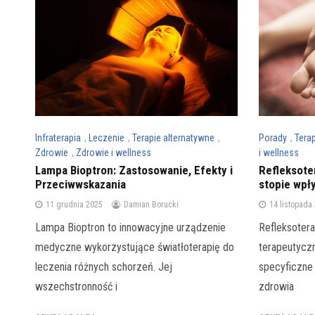
Infraterapia
,
Leczenie
,
Terapie alternatywne
,
Porady
,
Tera
Zdrowie
,
Zdrowie i wellness
i wellness
Lampa Bioptron: Zastosowanie, Efekty i
Refleksoter
Przeciwwskazania
stopie wpł
11 grudnia 2025
Damian Borucki
14 listopada
Lampa Bioptron to innowacyjne urządzenie
Refleksotera
medyczne wykorzystujące światłoterapię do
terapeutyczn
leczenia różnych schorzeń. Jej
specyficzne
wszechstronność i
zdrowia