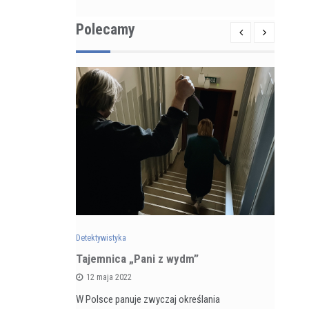
Polecamy
Detektywistyka
Det
zarnego
Tajemnica „Pani z wydm”
Re
 5 kontra
ps
12 maja 2022
ka
du
W Polsce panuje zwyczaj określania