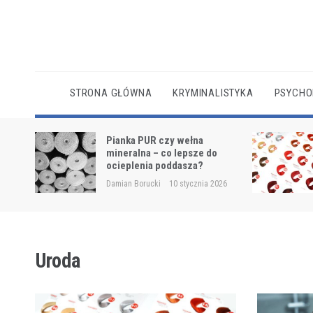
Skip
to
content
STRONA GŁÓWNA
KRYMINALISTYKA
PSYCHO
cianę w
Pianka PUR czy wełna
ch
mineralna – co lepsze do
ocieplenia poddasza?
2025
Damian Borucki
10 stycznia 2026
Uroda