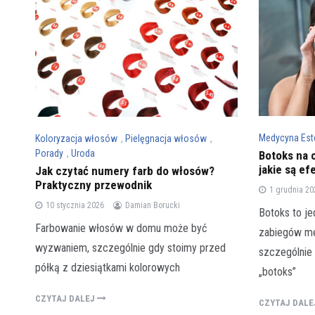
Medycyna Est
Koloryzacja włosów
,
Pielęgnacja włosów
,
Porady
,
Uroda
Botoks na c
jakie są ef
Jak czytać numery farb do włosów?
Praktyczny przewodnik
1 grudnia 20
10 stycznia 2026
Damian Borucki
Botoks to je
Farbowanie włosów w domu może być
zabiegów me
wyzwaniem, szczególnie gdy stoimy przed
szczególnie
półką z dziesiątkami kolorowych
„botoks”
CZYTAJ DALEJ
CZYTAJ DAL