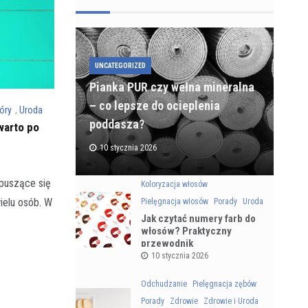
UNCATEGORIZED
Pianka PUR czy wełna mineralna
– co lepsze do ocieplenia
óry
,
Uroda
poddasza?
warto po
10 stycznia 2026
 puszące się
Koloryzacja włosów
ielu osób. W
Pielęgnacja włosów
Porady
Uroda
Jak czytać numery farb do
włosów? Praktyczny
przewodnik
10 stycznia 2026
Odchudzanie
Pielęgnacja zębów
Porady
Zdrowie
Zdrowie i Uroda