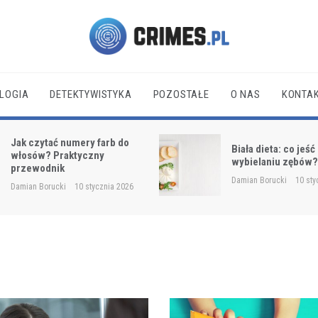
Crimes.pl
LOGIA
DETEKTYWISTYKA
POZOSTAŁE
O NAS
KONTA
Jak czytać numery farb do
Biała dieta: co jeść
włosów? Praktyczny
wybielaniu zębów
przewodnik
Damian Borucki
10 sty
Damian Borucki
10 stycznia 2026