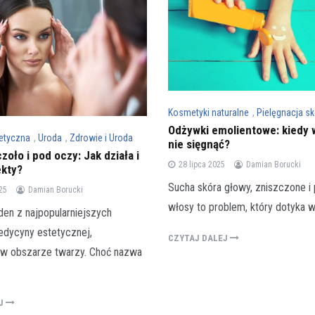
Kosmetyki naturalne
,
Pielęgnacja sk
Odżywki emolientowe: kiedy 
etyczna
,
Uroda
,
Zdrowie i Uroda
nie sięgnąć?
zoło i pod oczy: Jak działa i
28 lipca 2025
Damian Borucki
ekty?
Sucha skóra głowy, zniszczone i
25
Damian Borucki
włosy to problem, który dotyka w
den z najpopularniejszych
dycyny estetycznej,
CZYTAJ DALEJ
 w obszarze twarzy. Choć nazwa
EJ