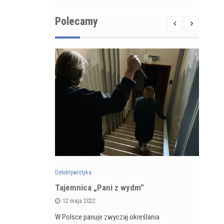
Polecamy
Detektywistyka
Det
zarnego
Tajemnica „Pani z wydm”
Re
 5 kontra
ps
12 maja 2022
ka
du
W Polsce panuje zwyczaj określania