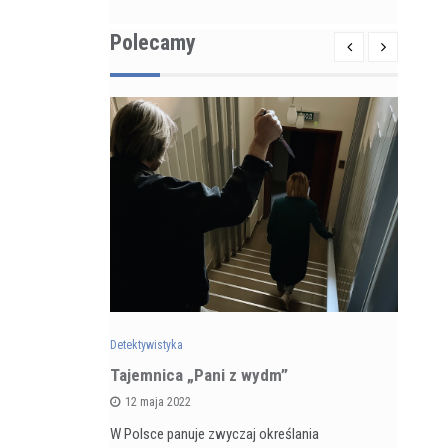
Polecamy
Detektywistyka
Det
zarnego
Tajemnica „Pani z wydm”
Re
 5 kontra
ps
12 maja 2022
ka
du
W Polsce panuje zwyczaj określania