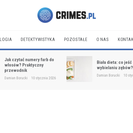
Crimes.pl
LOGIA
DETEKTYWISTYKA
POZOSTAŁE
O NAS
KONTA
Jak czytać numery farb do
Biała dieta: co jeść
włosów? Praktyczny
wybielaniu zębów
przewodnik
Damian Borucki
10 sty
Damian Borucki
10 stycznia 2026