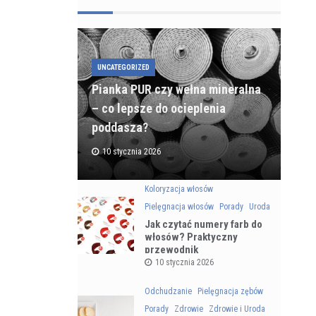
UNCATEGORIZED
Pianka PUR czy wełna mineralna
– co lepsze do ocieplenia
poddasza?
10 stycznia 2026
Koloryzacja włosów
Pielęgnacja włosów
Porady
Uroda
Jak czytać numery farb do
włosów? Praktyczny
przewodnik
10 stycznia 2026
Odchudzanie
Pielęgnacja zębów
Porady
Zdrowie
Zdrowie i Uroda