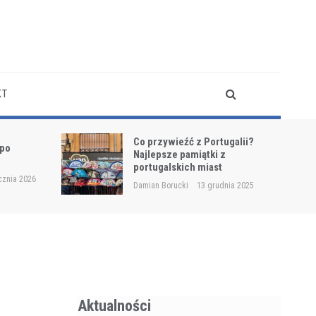
KT
Co przywieźć z Portugalii?
 po
Najlepsze pamiątki z
?
portugalskich miast
cznia 2026
Damian Borucki
13 grudnia 2025
Aktualności