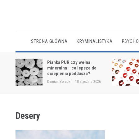
Skip
to
content
STRONA GŁÓWNA
KRYMINALISTYKA
PSYCHO
cianę w
Pianka PUR czy wełna
ch
mineralna – co lepsze do
ocieplenia poddasza?
2025
Damian Borucki
10 stycznia 2026
Desery