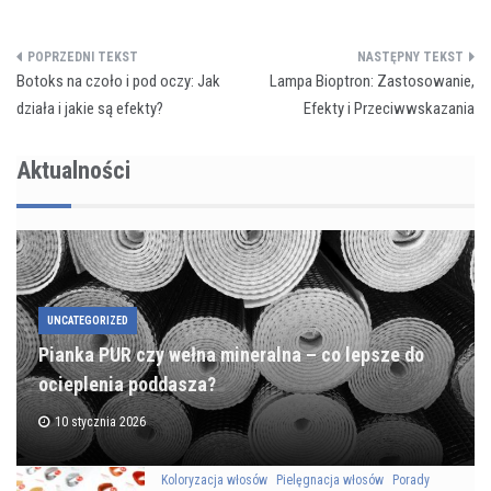
Nawigacja
Botoks na czoło i pod oczy: Jak
Lampa Bioptron: Zastosowanie,
wpisu
działa i jakie są efekty?
Efekty i Przeciwwskazania
Aktualności
UNCATEGORIZED
Pianka PUR czy wełna mineralna – co lepsze do
ocieplenia poddasza?
10 stycznia 2026
Koloryzacja włosów
Pielęgnacja włosów
Porady