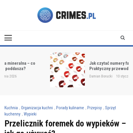
Skip
to
content
Crimes.pl
Jak czytać numery farb do włosów?
Praktyczny przewodnik
Damian Borucki
10 stycznia 2026
Kuchnia
,
Organizacja kuchni
,
Porady kulinarne
,
Przepisy
,
Sprzęt
kuchenny
,
Wypieki
Przelicznik foremek do wypieków –