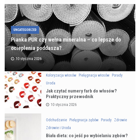
UNCATEGORIZED
Pianka PUR czy wełna mineralna – co lepsze do
ocieplenia poddasza?
10 stycznia 2026
Koloryzacja włosów
Pielęgnacja włosów
Porady
Uroda
Jak czytać numery farb do włosów?
Praktyczny przewodnik
10 stycznia 2026
Odchudzanie
Pielęgnacja zębów
Porady
Zdrowie
Zdrowie i Uroda
Biała dieta: co jeść po wybielaniu zębów?