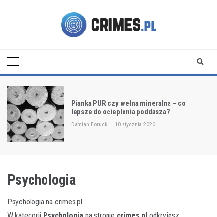
Skip
to
content
Crimes.pl
o
Jak czytać numery farb do włosów?
Praktyczny przewodnik
Damian Borucki
10 stycznia 2026
Psychologia
Psychologia na crimes.pl
W kategorii
Psychologia
na stronie
crimes.pl
odkryjesz