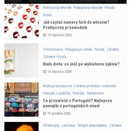
Koloryzacja włosów
Pielęgnacja włosów
Porady
Uroda
Jak czytać numery farb do włosów?
Praktyczny przewodnik
10 stycznia 2026
Odchudzanie
Pielęgnacja zębów
Porady
Zdrowie
Zdrowie i Uroda
Biała dieta: co jeść po wybielaniu zębów?
10 stycznia 2026
Atrakcje turystyczne
Lokalne produkty i rzemiosło
Pamiątki z podróży
Podróże
Zwiedzanie
Co przywieźć z Portugalii? Najlepsze
pamiątki z portugalskich miast
13 grudnia 2025
Infraterapia
Leczenie
Terapie alternatywne
Zdrowie