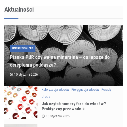
Aktualności
UNCATEGORIZED
Pianka PUR czy wełna mineralna – co lepsze do
ocieplenia poddasza?
10 stycznia 2026
Koloryzacja włosów
Pielęgnacja włosów
Porady
Uroda
Jak czytać numery farb do włosów?
Praktyczny przewodnik
10 stycznia 2026