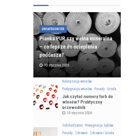
UNCATEGORIZED
Pianka PUR czy wełna mineralna
– co lepsze do ocieplenia
poddasza?
10 stycznia 2026
Koloryzacja włosów
Pielęgnacja włosów
Porady
Uroda
Jak czytać numery farb do
włosów? Praktyczny
przewodnik
10 stycznia 2026
Odchudzanie
Pielęgnacja zębów
Porady
Zdrowie
Zdrowie i Uroda