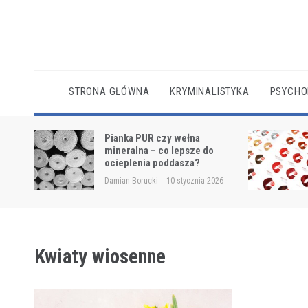
Skip
to
content
STRONA GŁÓWNA
KRYMINALISTYKA
PSYCHO
cianę w
Pianka PUR czy wełna
ch
mineralna – co lepsze do
ocieplenia poddasza?
2025
Damian Borucki
10 stycznia 2026
Kwiaty wiosenne