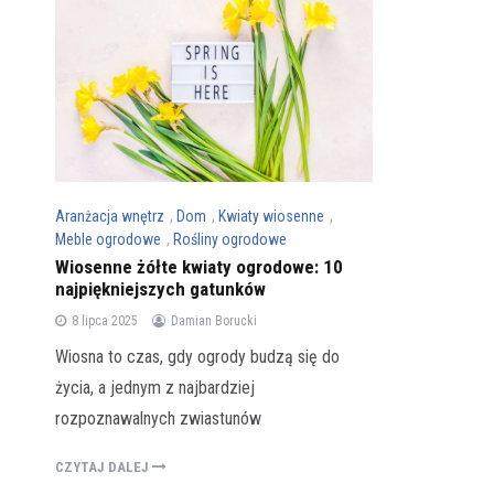
Aranżacja wnętrz
,
Dom
,
Kwiaty wiosenne
,
Meble ogrodowe
,
Rośliny ogrodowe
Wiosenne żółte kwiaty ogrodowe: 10
najpiękniejszych gatunków
8 lipca 2025
Damian Borucki
Wiosna to czas, gdy ogrody budzą się do
życia, a jednym z najbardziej
rozpoznawalnych zwiastunów
CZYTAJ DALEJ