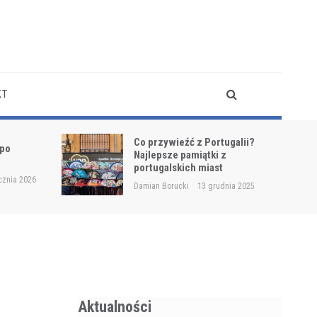
KT
Co przywieźć z Portugalii?
 po
Najlepsze pamiątki z
?
portugalskich miast
cznia 2026
Damian Borucki
13 grudnia 2025
Aktualności