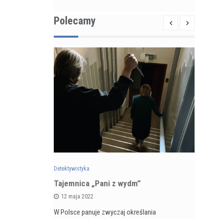
Polecamy
Detektywistyka
Det
zarnego
Tajemnica „Pani z wydm”
Re
 5 kontra
ps
12 maja 2022
ka
du
W Polsce panuje zwyczaj określania