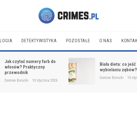
Crimes.pl
LOGIA
DETEKTYWISTYKA
POZOSTAŁE
O NAS
KONTA
Jak czytać numery farb do
Biała dieta: co jeść
włosów? Praktyczny
wybielaniu zębów
przewodnik
Damian Borucki
10 sty
Damian Borucki
10 stycznia 2026