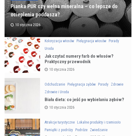
Pianka PUR czy wełna mineralna – co lepsze do
ocieplenia poddasza?
10 stycznia 2026
Koloryzacja włosów
Pielęgnacja włosów
Porady
Uroda
Jak czytać numery farb do włosów?
Praktyczny przewodnik
10 stycznia 2026
Odchudzanie
Pielęgnacja zębów
Porady
Zdrowie
Zdrowie i Uroda
Biała dieta: co jeść po wybielaniu zębów?
10 stycznia 2026
Atrakcje turystyczne
Lokalne produkty i rzemiosło
Pamiątki z podróży
Podróże
Zwiedzanie