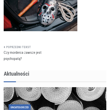
Nawigacja
Czy morderca zawsze jest
wpisu
psychopatą?
Aktualności
UNCATEGORIZED