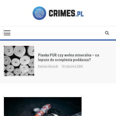
Skip
to
content
Crimes.pl
Pianka PUR czy wełna mineralna – co
lepsze do ocieplenia poddasza?
Damian Borucki
10 stycznia 2026